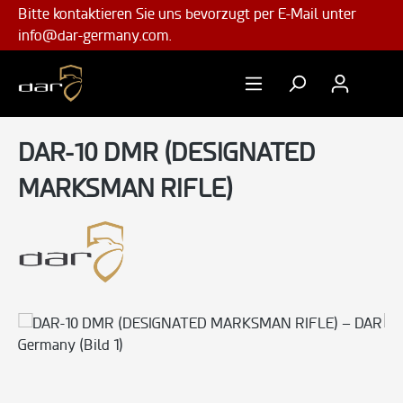
Bitte kontaktieren Sie uns bevorzugt per E-Mail unter
Zum Hauptinhalt springen
info@dar-germany.com.
Katalog
DAR-10
DAR-10 DMR (DESIGNATED
MARKSMAN RIFLE)
Bildergalerie überspringen