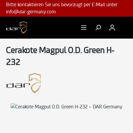
Bitte kontaktieren Sie uns bevorzugt per E-Mail unter
Zum Hauptinhalt springen
info@dar-germany.com.
Katalog
CERAKOTE
Cerakote Magpul O.D. Green H-
232
Bildergalerie überspringen