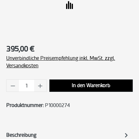
Regulärer Preis:
395,00 €
Unverbindliche Preisempfehlung inkl. MwSt. zzgl.
Versandkosten
Produkt Anzahl: Gib den gewünschten Wert ei
In den Warenkorb
Produktnummer:
P10000274
Beschreibung