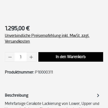
Regulärer Preis:
1.295,00 €
Unverbindliche Preisempfehlung inkl. MwSt. zzgl.
Versandkosten
Produkt Anzahl: Gib den gewünschten Wert ei
In den Warenkorb
Produktnummer:
P10000311
Beschreibung
Mehrfarbige Cerakote Lackierung von Lower, Upper und